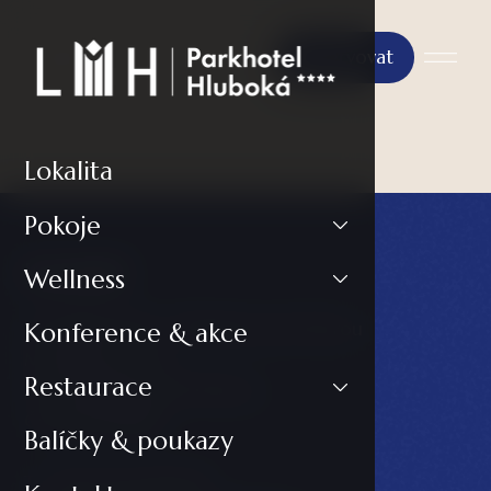
Rezervovat
Lokalita
Pokoje
Kontakt
Wellness
LH PARKHOTEL****Hluboká nad Vltavou
Konference & akce
Masarykova 602
Restaurace
373 41 Hluboká nad Vltavou
Česká Republika
Balíčky & poukazy
T:
+420 720 248 230