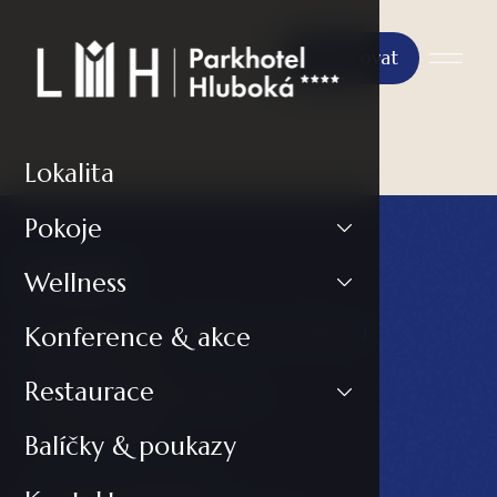
Rezervovat
Lokalita
Pokoje
Kontakt
Wellness
LH PARKHOTEL****Hluboká nad Vltavou
Konference & akce
Masarykova 602
Restaurace
373 41 Hluboká nad Vltavou
Česká Republika
Balíčky & poukazy
T:
+420 720 248 230