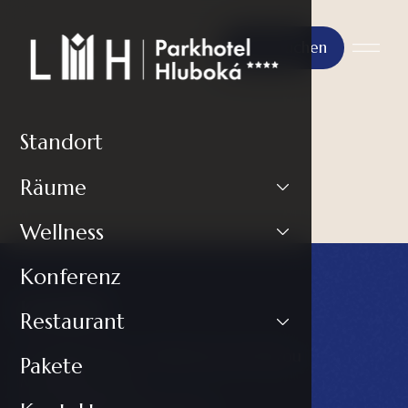
Jetzt buchen
Standort
Räume
Wellness
Konferenz
Kontakt
Restaurant
LH PARKHOTEL****Hluboká nad Vltavou
Pakete
Masarykova 602
373 41 Hluboká nad Vltavou