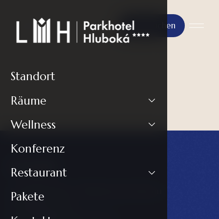
Jetzt buchen
Standort
Räume
Wellness
Konferenz
Kontakt
Restaurant
LH PARKHOTEL****Hluboká nad Vltavou
Pakete
Masarykova 602
373 41 Hluboká nad Vltavou