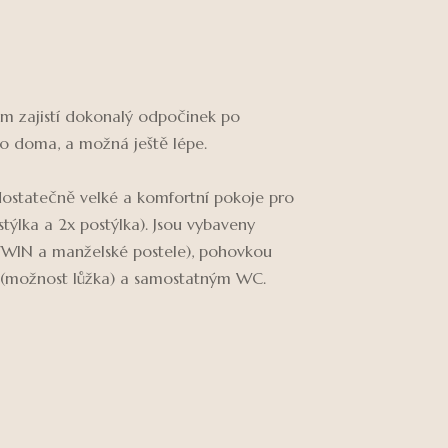
ám zajistí dokonalý odpočinek po
ko doma, a možná ještě lépe.
dostatečně velké a komfortní pokoje pro
stýlka a 2x postýlka). Jsou vybaveny
IN a manželské postele), pohovkou
m (možnost lůžka) a samostatným WC.