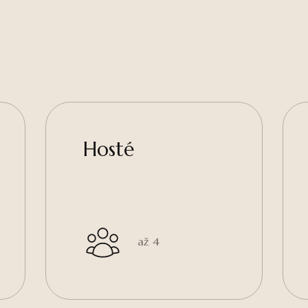
Hosté
až 4