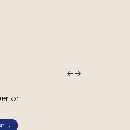
erior
at