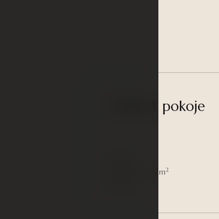
Velikost pokoje
2
36 m