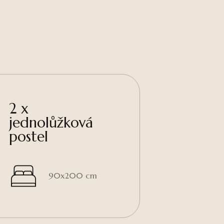
2 x
jednolůžková
postel
90x200 cm