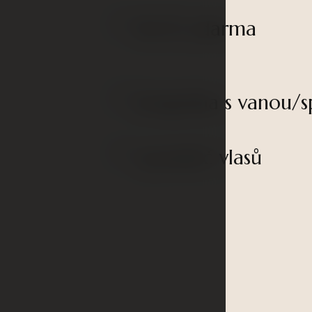
Wi-Fi zdarma
01
koupelna s vanou/
03
vysoušeč vlasů
05