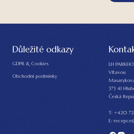
Důležité odkazy
Konta
GDPR & Cookies
LH PARKHOT
Vltavou
Obchodní podmínky
Masarykov
373 41 Hlu
Česká Repu
T:
+420 72
E:
recepce@