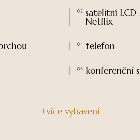
satelitní LCD
02
Netflix
sprchou
telefon
04
konferenční s
06
+více vybavení