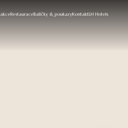
 akce
Restaurace
Balíčky & poukazy
Kontakt
LH Hotels