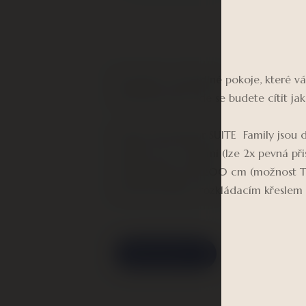
Elegantní a pohodlné pokoje, které v
náročném dni. Zde se budete cítit ja
Pokoje typu Junior SUITE Family jsou 
rodiny až se 4 dětmi (lze 2x pevná při
dvěma lůžky 90x200 cm (možnost TW
(možnost lůžka), rozkládacím křesle
Rezervovat