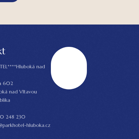
kt
EL****Hluboká nad
Nahoru
a 602
boká nad Vltavou
blika
0 248 230
parkhotel-hluboka.cz