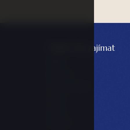
Může Vás zajímat
Balíčky
Restaurace
Konference & akce
Galerie
Kariéra
LH Hotels