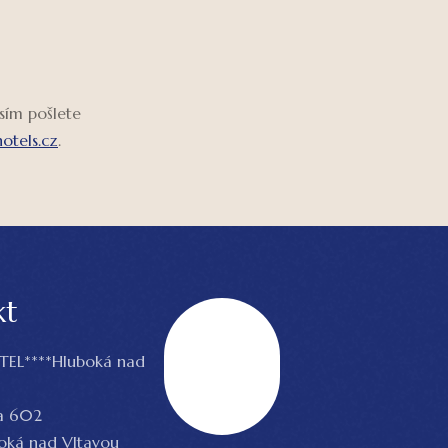
sím pošlete
otels.cz
.
kt
EL****Hluboká nad
Nahoru
a 602
boká nad Vltavou