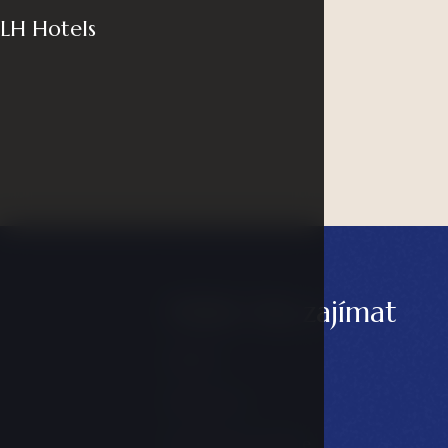
LH Hotels
Může Vás zajímat
Balíčky
Restaurace
Konference & akce