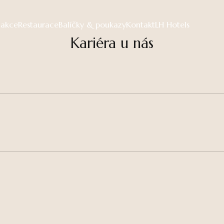
 akce
Restaurace
Balíčky & poukazy
Kontakt
LH Hotels
Kariéra u nás